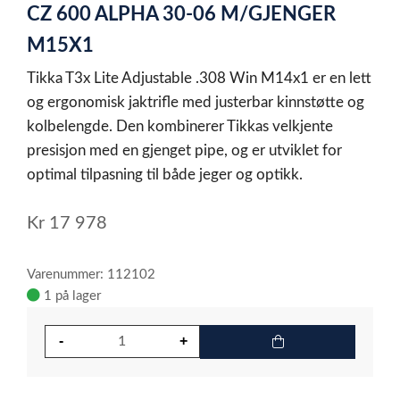
CZ 600 ALPHA 30-06 M/GJENGER
of
1
M15X1
Tikka T3x Lite Adjustable .308 Win M14x1 er en lett
og ergonomisk jaktrifle med justerbar kinnstøtte og
kolbelengde. Den kombinerer Tikkas velkjente
presisjon med en gjenget pipe, og er utviklet for
optimal tilpasning til både jeger og optikk.
Kr
17 978
Varenummer: 112102
1 på lager