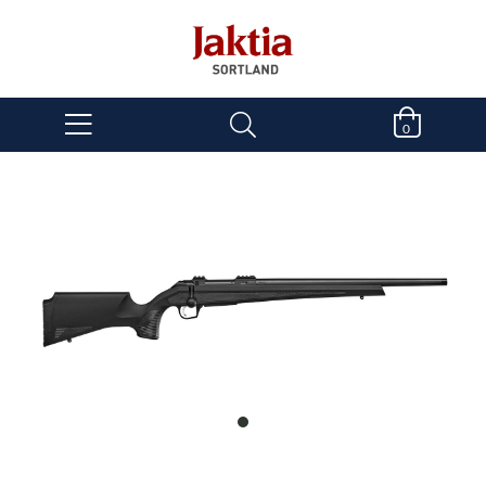
0
item
0
Item
1