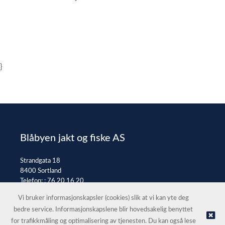
}
Blåbyen jakt og fiske AS
Strandgata 18
8400 Sortland
Telefon: :
76 20 16 20
E-post:
post@jaktfiske.no
Vi bruker informasjonskapsler (cookies) slik at vi kan yte deg
bedre service. Informasjonskapslene blir hovedsakelig benyttet
for trafikkmåling og optimalisering av tjenesten. Du kan også lese
© Blåbyen jakt og fiske AS |
Nettbutikk levert av Kréatif