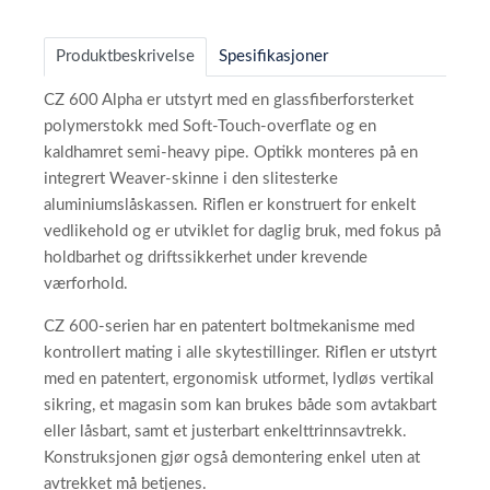
Produktbeskrivelse
Spesifikasjoner
CZ 600 Alpha er utstyrt med en glassfiberforsterket
polymerstokk med Soft-Touch-overflate og en
kaldhamret semi-heavy pipe. Optikk monteres på en
integrert Weaver-skinne i den slitesterke
aluminiumslåskassen. Riflen er konstruert for enkelt
vedlikehold og er utviklet for daglig bruk, med fokus på
holdbarhet og driftssikkerhet under krevende
værforhold.
CZ 600-serien har en patentert boltmekanisme med
kontrollert mating i alle skytestillinger. Riflen er utstyrt
med en patentert, ergonomisk utformet, lydløs vertikal
sikring, et magasin som kan brukes både som avtakbart
eller låsbart, samt et justerbart enkelttrinnsavtrekk.
Konstruksjonen gjør også demontering enkel uten at
avtrekket må betjenes.