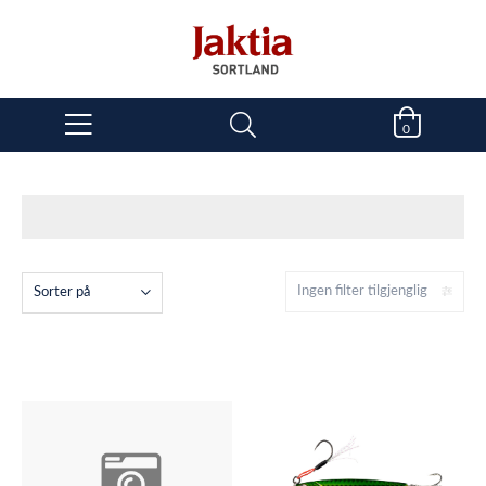
0
Ingen filter tilgjenglig
Sorter på