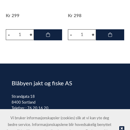
Kr
299
Kr
298
Blåbyen jakt og fiske AS
Strandgata 18
8400 Sortland
Telefon: :
76 20 16 20
E-post:
post@jaktfiske.no
Vi bruker informasjonskapsler (cookies) slik at vi kan yte deg
bedre service. Informasjonskapslene blir hovedsakelig benyttet