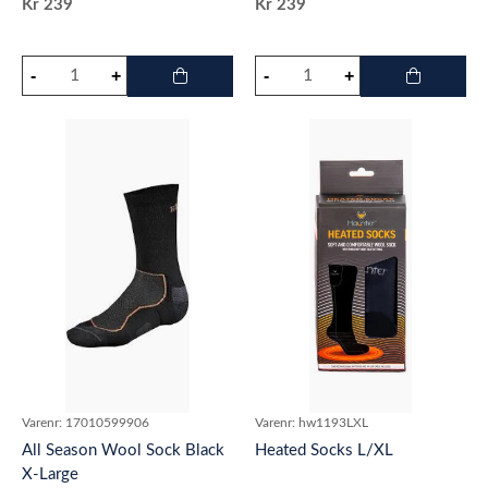
Kr
239
Kr
239
Varenr:
17010599906
Varenr:
hw1193LXL
All Season Wool Sock Black
Heated Socks L/XL
X-Large