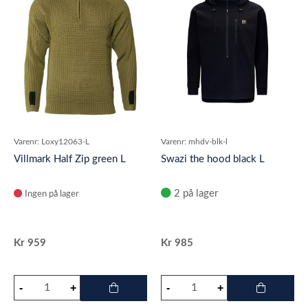
Varenr:
Loxy12063-L
Varenr:
mhdv-blk-l
Villmark Half Zip green L
Swazi the hood black L
2 på lager
Ingen på lager
Kr
959
Kr
985