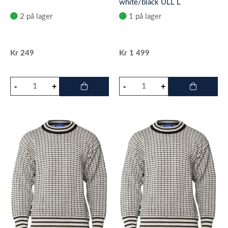
white/black ULL L
2 på lager
1 på lager
Kr
249
Kr
1 499