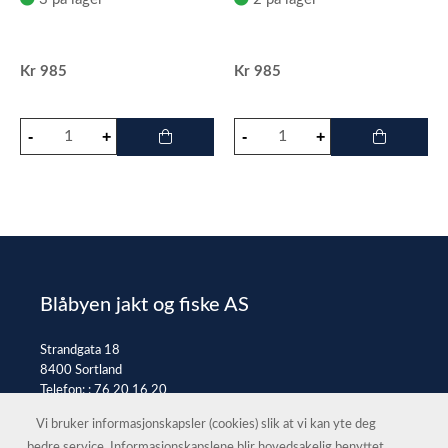
Kr
985
Kr
985
Blåbyen jakt og fiske AS
Strandgata 18
8400 Sortland
Telefon: :
76 20 16 20
E-post:
post@jaktfiske.no
Vi bruker informasjonskapsler (cookies) slik at vi kan yte deg
bedre service. Informasjonskapslene blir hovedsakelig benyttet