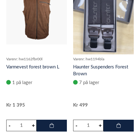
Varenr:
hw1162fbr00l
Varenr:
hw1194bla
Varmevest forest brown L
Haunter Suspenders Forest
Brown
1 på lager
7 på lager
Kr
1 395
Kr
499