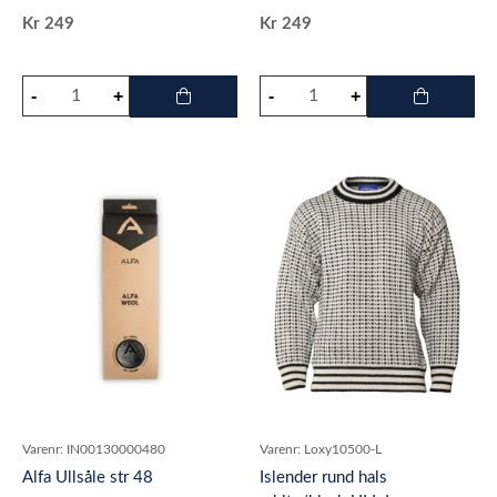
Kr
249
Kr
249
Varenr:
IN00130000480
Varenr:
Loxy10500-L
Alfa Ullsåle str 48
Islender rund hals