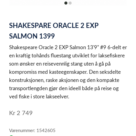
item
item
0
1
Item
1
SHAKESPARE ORACLE 2 EXP
of
2
SALMON 1399
Shakespeare Oracle 2 EXP Salmon 13'9" #9 6-delt er
en kraftig tohånds fluestang utviklet for laksefiskere
som ønsker en reisevennlig stang uten å gå på
kompromiss med kasteegenskaper. Den seksdelte
konstruksjonen, raske aksjonen og den kompakte
transportlengden gjør den ideell både på reise og
ved fiske i store lakseelver.
Kr
2 749
Varenummer: 1542605