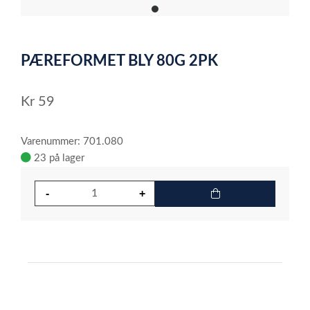
item
0
Item
1
PÆREFORMET BLY 80G 2PK
of
1
Kr
59
Varenummer: 701.080
23 på lager