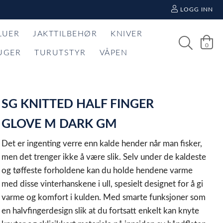
LOGG INN
LUER
JAKTTILBEHØR
KNIVER
0
UGER
TURUTSTYR
VÅPEN
SG KNITTED HALF FINGER
GLOVE M DARK GM
Det er ingenting verre enn kalde hender når man fisker,
men det trenger ikke å være slik. Selv under de kaldeste
og tøffeste forholdene kan du holde hendene varme
med disse vinterhanskene i ull, spesielt designet for å gi
varme og komfort i kulden. Med smarte funksjoner som
en halvfingerdesign slik at du fortsatt enkelt kan knyte