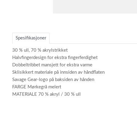
Item
1
of
Spesifikasjoner
1
30 % ull, 70 % akrylstrikket
Halvfingerdesign for ekstra fingerferdighet
Dobbeltribbet mansjett for ekstra varme
Sklisikkert materiale på innsiden av håndflaten
Savage Gear-logo på baksiden av hånden
FARGE Mørkegrå melert
MATERIALE 70 % akryl / 30 % ull