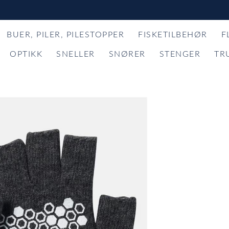
BUER, PILER, PILESTOPPER
FISKETILBEHØR
F
OPTIKK
SNELLER
SNØRER
STENGER
TR