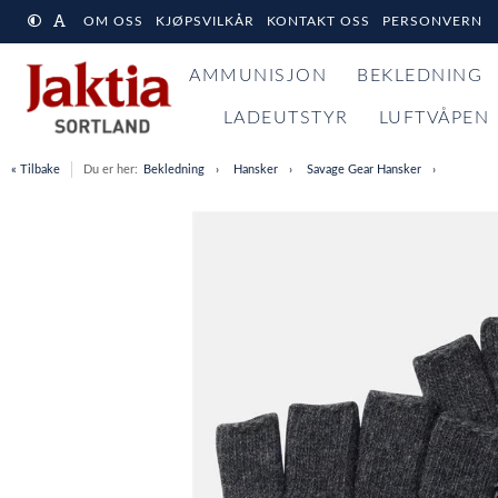
OM OSS
KJØPSVILKÅR
KONTAKT OSS
PERSONVERN
AMMUNISJON
BEKLEDNING
LADEUTSTYR
LUFTVÅPEN
« Tilbake
Du er her:
Bekledning
Hansker
Savage Gear Hansker