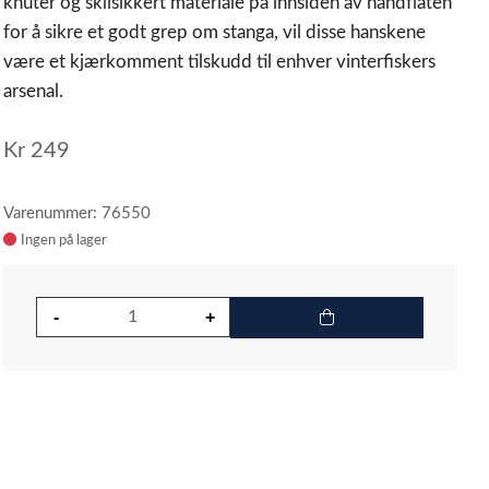
knuter og sklisikkert materiale på innsiden av håndflaten
for å sikre et godt grep om stanga, vil disse hanskene
være et kjærkomment tilskudd til enhver vinterfiskers
arsenal.
Kr
249
Varenummer: 76550
Ingen på lager