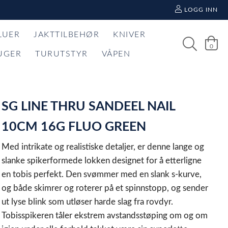
LOGG INN
LUER
JAKTTILBEHØR
KNIVER
0
UGER
TURUTSTYR
VÅPEN
SG LINE THRU SANDEEL NAIL
10CM 16G FLUO GREEN
Med intrikate og realistiske detaljer, er denne lange og
slanke spikerformede lokken designet for å etterligne
en tobis perfekt. Den svømmer med en slank s-kurve,
og både skimrer og roterer på et spinnstopp, og sender
ut lyse blink som utløser harde slag fra rovdyr.
Tobisspikeren tåler ekstrem avstandsstøping om og om