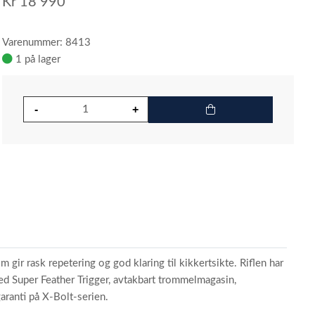
Kr
18 990
Varenummer: 8413
1 på lager
ir rask repetering og god klaring til kikkertsikte. Riflen har
med Super Feather Trigger, avtakbart trommelmagasin,
ranti på X-Bolt-serien.