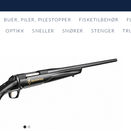
BUER, PILER, PILESTOPPER
FISKETILBEHØR
F
OPTIKK
SNELLER
SNØRER
STENGER
TR
item
item