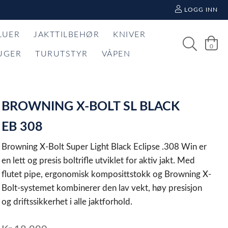
LOGG INN
LUER
JAKTTILBEHØR
KNIVER
0
UGER
TURUTSTYR
VÅPEN
BROWNING X-BOLT SL BLACK
EB 308
Browning X-Bolt Super Light Black Eclipse .308 Win er
en lett og presis boltrifle utviklet for aktiv jakt. Med
flutet pipe, ergonomisk komposittstokk og Browning X-
Bolt-systemet kombinerer den lav vekt, høy presisjon
og driftssikkerhet i alle jaktforhold.