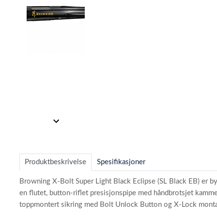
Item
1
of
2
Item
1
of
Produktbeskrivelse
Spesifikasjoner
2
Browning X-Bolt Super Light Black Eclipse (SL Black EB) er byg
en flutet, button-riflet presisjonspipe med håndbrotsjet kamm
toppmontert sikring med Bolt Unlock Button og X-Lock monta