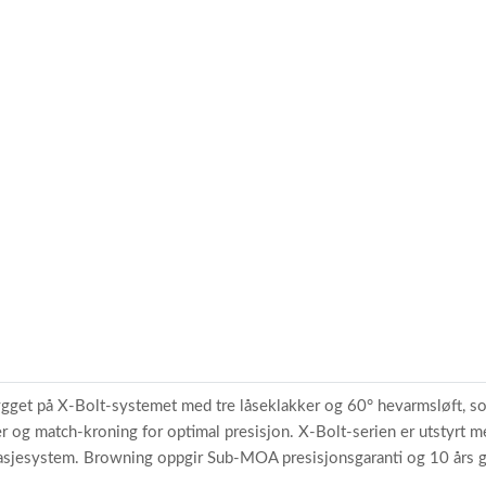
0
1
get på X-Bolt-systemet med tre låseklakker og 60° hevarmsløft, som g
er og match-kroning for optimal presisjon. X-Bolt-serien er utstyrt 
sjesystem. Browning oppgir Sub-MOA presisjonsgaranti og 10 års ga