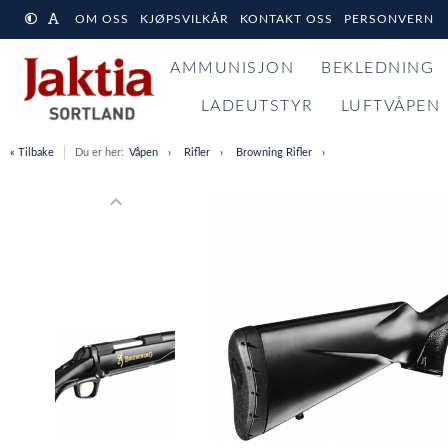
OM OSS
KJØPSVILKÅR
KONTAKT OSS
PERSONVERN
AMMUNISJON
BEKLEDNING
LADEUTSTYR
LUFTVÅPEN
« Tilbake
Du er her:
Våpen
Rifler
Browning Rifler