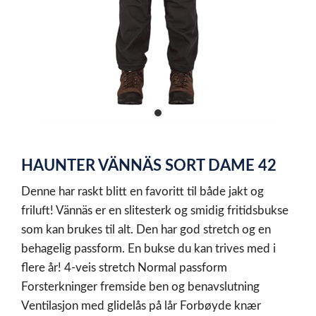
item
0
Item
1
HAUNTER VÄNNÄS SORT DAME 42
of
1
Denne har raskt blitt en favoritt til både jakt og
friluft! Vännäs er en slitesterk og smidig fritidsbukse
som kan brukes til alt. Den har god stretch og en
behagelig passform. En bukse du kan trives med i
flere år! 4-veis stretch Normal passform
Forsterkninger fremside ben og benavslutning
Ventilasjon med glidelås på lår Forbøyde knær