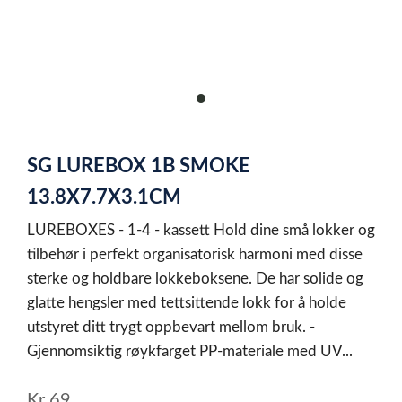
item
0
Item
1
SG LUREBOX 1B SMOKE
of
1
13.8X7.7X3.1CM
LUREBOXES - 1-4 - kassett Hold dine små lokker og
tilbehør i perfekt organisatorisk harmoni med disse
sterke og holdbare lokkeboksene. De har solide og
glatte hengsler med tettsittende lokk for å holde
utstyret ditt trygt oppbevart mellom bruk. -
Gjennomsiktig røykfarget PP-materiale med UV...
Kr
69