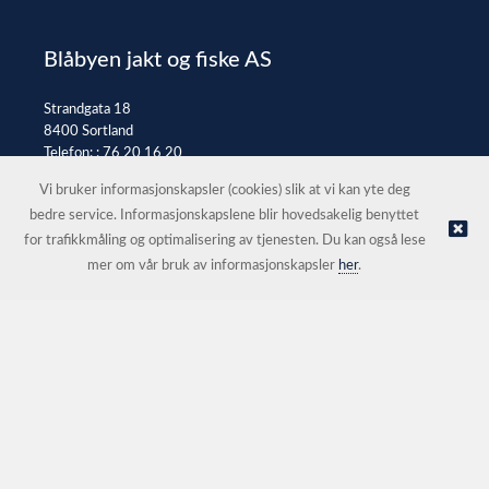
Blåbyen jakt og fiske AS
Strandgata 18
8400 Sortland
Telefon: :
76 20 16 20
E-post:
post@jaktfiske.no
Vi bruker informasjonskapsler (cookies) slik at vi kan yte deg
bedre service. Informasjonskapslene blir hovedsakelig benyttet
for trafikkmåling og optimalisering av tjenesten. Du kan også lese
© Blåbyen jakt og fiske AS |
Nettbutikk levert av Kréatif
mer om vår bruk av informasjonskapsler
her
.