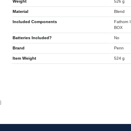
Weight
‎526 g
Material
‎Blend
Included Components
‎Fathom 
BOX
Batteries Included?
‎No
Brand
‎Penn
Item Weight
‎524 g
}