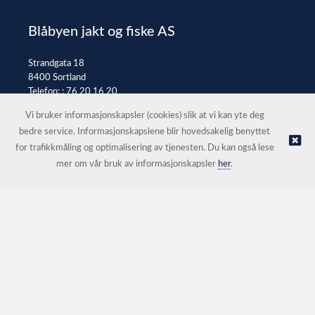
Blåbyen jakt og fiske AS
Strandgata 18
8400 Sortland
Telefon: :
76 20 16 20
E-post:
post@jaktfiske.no
Vi bruker informasjonskapsler (cookies) slik at vi kan yte deg
bedre service. Informasjonskapslene blir hovedsakelig benyttet
for trafikkmåling og optimalisering av tjenesten. Du kan også lese
© Blåbyen jakt og fiske AS |
Nettbutikk levert av Kréatif
mer om vår bruk av informasjonskapsler
her
.