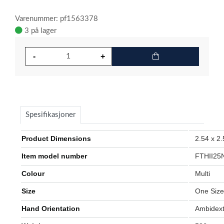
Varenummer: pf1563378
3 på lager
Spesifikasjoner
Product Dimensions
‎2.54 x 2
Item model number
‎FTHII2
Colour
‎Multi
Size
‎One Size
Hand Orientation
‎Ambidex