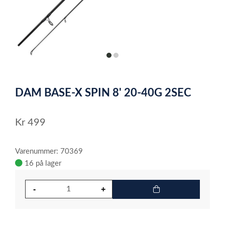
item
item
0
1
Item
1
DAM BASE-X SPIN 8' 20-40G 2SEC
of
2
Kr
499
Varenummer: 70369
16 på lager