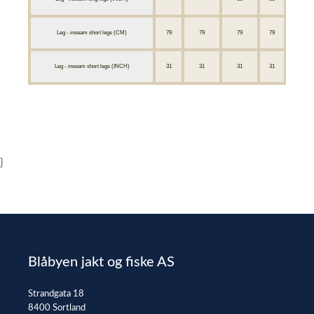
Leg - inseam short legs (CM)
79
79
79
79
79
Leg - inseam short legs (INCH)
31
31
31
31
31
}
Blåbyen jakt og fiske AS
Strandgata 18
8400 Sortland