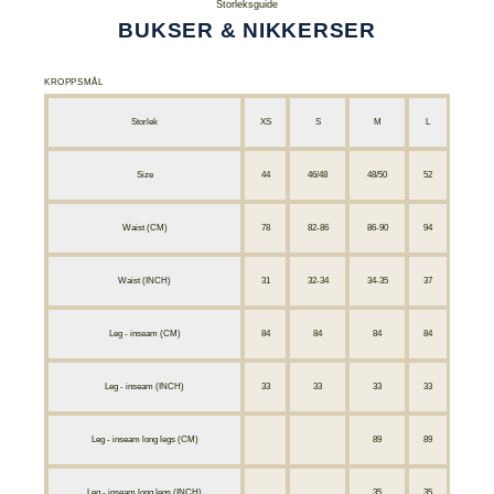
Storleksguide
BUKSER & NIKKERSER
KROPPSMÅL
Storlek
XS
S
M
L
XL
Size
44
46/48
48/50
52
54/56
Waist (CM)
78
82-86
86-90
94
98-10
Waist (INCH)
31
32-34
34-35
37
39-41
Leg - inseam (CM)
84
84
84
84
84
Leg - inseam (INCH)
33
33
33
33
33
Leg - inseam long legs (CM)
89
89
89
Leg - inseam long legs (INCH)
35
35
35