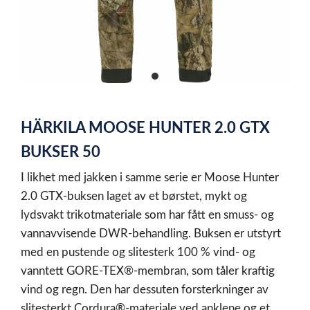
item
0
Item
1
HÄRKILA MOOSE HUNTER 2.0 GTX
of
1
BUKSER 50
I likhet med jakken i samme serie er Moose Hunter
2.0 GTX-buksen laget av et børstet, mykt og
lydsvakt trikotmateriale som har fått en smuss- og
vannavvisende DWR-behandling. Buksen er utstyrt
med en pustende og slitesterk 100 % vind- og
vanntett GORE-TEX®-membran, som tåler kraftig
vind og regn. Den har dessuten forsterkninger av
slitesterkt Cordura®-materiale ved anklene og et