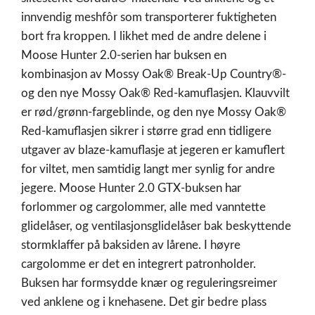
innvendig meshfôr som transporterer fuktigheten
bort fra kroppen. I likhet med de andre delene i
Moose Hunter 2.0-serien har buksen en
kombinasjon av Mossy Oak® Break-Up Country®-
og den nye Mossy Oak® Red-kamuflasjen. Klauvvilt
er rød/grønn-fargeblinde, og den nye Mossy Oak®
Red-kamuflasjen sikrer i større grad enn tidligere
utgaver av blaze-kamuflasje at jegeren er kamuflert
for viltet, men samtidig langt mer synlig for andre
jegere. Moose Hunter 2.0 GTX-buksen har
forlommer og cargolommer, alle med vanntette
glidelåser, og ventilasjonsglidelåser bak beskyttende
stormklaffer på baksiden av lårene. I høyre
cargolomme er det en integrert patronholder.
Buksen har formsydde knær og reguleringsreimer
ved anklene og i knehasene. Det gir bedre plass