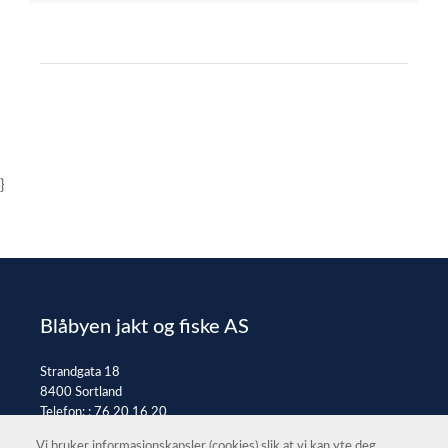
}
Blåbyen jakt og fiske AS
Strandgata 18
8400 Sortland
Telefon: :
76 20 16 20
E-post:
post@jaktfiske.no
Vi bruker informasjonskapsler (cookies) slik at vi kan yte deg