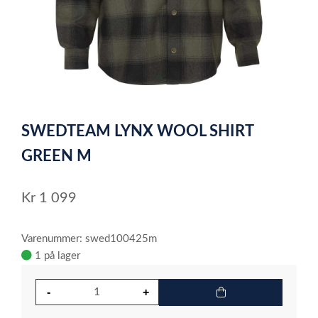
item
0
Item
1
SWEDTEAM LYNX WOOL SHIRT
of
1
GREEN M
Kr
1 099
Varenummer: swed100425m
1 på lager