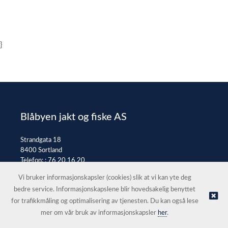
}
Blåbyen jakt og fiske AS
Strandgata 18
8400 Sortland
Telefon: :
76 20 16 20
E-post:
post@jaktfiske.no
Vi bruker informasjonskapsler (cookies) slik at vi kan yte deg
bedre service. Informasjonskapslene blir hovedsakelig benyttet
for trafikkmåling og optimalisering av tjenesten. Du kan også lese
© Blåbyen jakt og fiske AS |
Nettbutikk levert av Kréatif
mer om vår bruk av informasjonskapsler
her
.