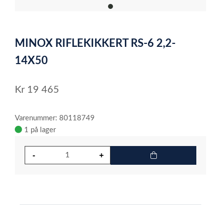
item
0
Item
1
MINOX RIFLEKIKKERT RS-6 2,2-
of
1
14X50
Kr
19 465
Varenummer: 80118749
1 på lager