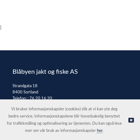
}
Blåbyen jakt og fiske AS
Strandgata 18
8400 Sortland
Telefon: :
76 20 16 20
E-post:
post@jaktfiske.no
Vi bruker informasjonskapsler (cookies) slik at vi kan yte deg
bedre service. Informasjonskapslene blir hovedsakelig benyttet
for trafikkmåling og optimalisering av tjenesten. Du kan også lese
© Blåbyen jakt og fiske AS |
Nettbutikk levert av Kréatif
mer om vår bruk av informasjonskapsler
her
.