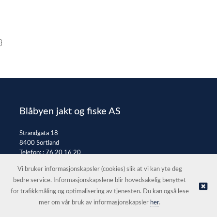
}
Blåbyen jakt og fiske AS
Strandgata 18
8400 Sortland
Telefon: :
76 20 16 20
E-post:
post@jaktfiske.no
Vi bruker informasjonskapsler (cookies) slik at vi kan yte deg
bedre service. Informasjonskapslene blir hovedsakelig benyttet
for trafikkmåling og optimalisering av tjenesten. Du kan også lese
© Blåbyen jakt og fiske AS |
Nettbutikk levert av Kréatif
mer om vår bruk av informasjonskapsler
her
.