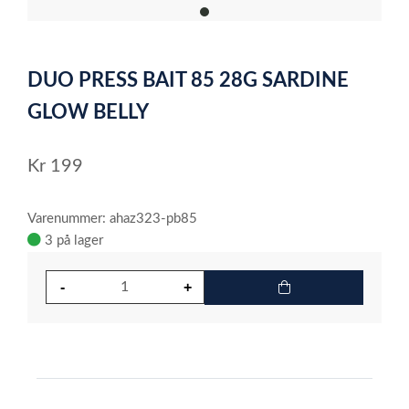
item
0
Item
1
DUO PRESS BAIT 85 28G SARDINE
of
1
GLOW BELLY
Kr
199
Varenummer: ahaz323-pb85
3 på lager