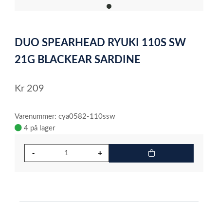
item
0
Item
1
DUO SPEARHEAD RYUKI 110S SW
of
1
21G BLACKEAR SARDINE
Kr
209
Varenummer: cya0582-110ssw
4 på lager