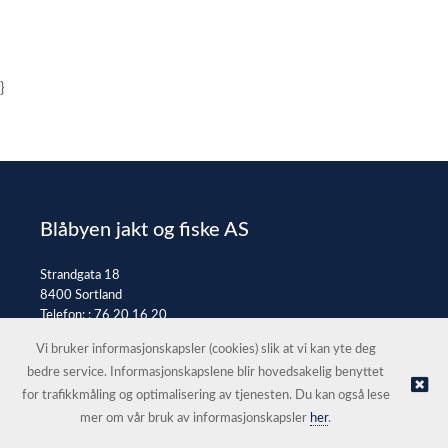
}
Blåbyen jakt og fiske AS
Strandgata 18
8400 Sortland
Telefon: :
76 20 16 20
E-post:
post@jaktfiske.no
Vi bruker informasjonskapsler (cookies) slik at vi kan yte deg
bedre service. Informasjonskapslene blir hovedsakelig benyttet
for trafikkmåling og optimalisering av tjenesten. Du kan også lese
© Blåbyen jakt og fiske AS |
Nettbutikk levert av Kréatif
mer om vår bruk av informasjonskapsler
her
.