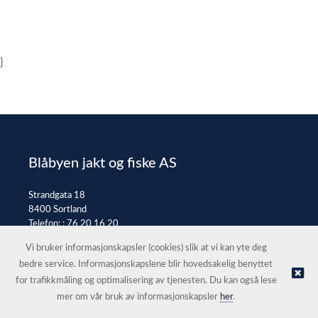
}
Blåbyen jakt og fiske AS
Strandgata 18
8400 Sortland
Telefon: :
76 20 16 20
E-post:
post@jaktfiske.no
Vi bruker informasjonskapsler (cookies) slik at vi kan yte deg
bedre service. Informasjonskapslene blir hovedsakelig benyttet
for trafikkmåling og optimalisering av tjenesten. Du kan også lese
© Blåbyen jakt og fiske AS |
Nettbutikk levert av Kréatif
mer om vår bruk av informasjonskapsler
her
.