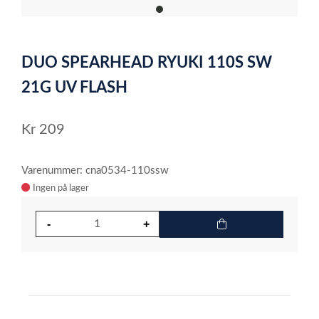
item
0
Item
1
DUO SPEARHEAD RYUKI 110S SW
of
1
21G UV FLASH
Kr
209
Varenummer: cna0534-110ssw
Ingen på lager