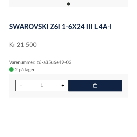
item
0
Item
1
SWAROVSKI Z6I 1-6X24 III L 4A-I
of
1
Kr
21 500
Varenummer: z6-a35u6e49-03
2 på lager