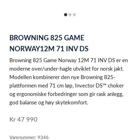
item
item
item
0
1
2
Item
1
BROWNING 825 GAME
of
3
NORWAY12M 71 INV DS
Browning 825 Game Norway 12M 71 INV DS er en
moderne over/under-hagle utviklet for norsk jakt.
Modellen kombinerer den nye Browning 825-
plattformen med 71 cm løp, Invector DS™ choker
og ergonomiske forbedringer som gir rask anlegg,
god balanse og høy skytekomfort.
Kr
47 990
Varenummer: 9346