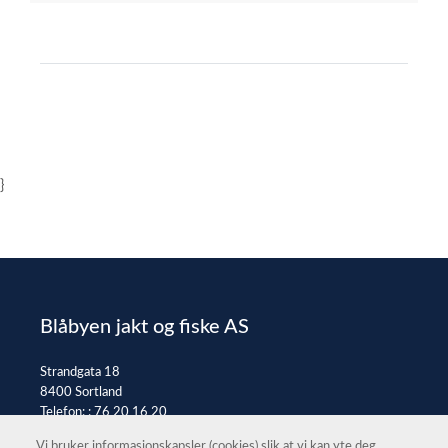
}
Blåbyen jakt og fiske AS
Strandgata 18
8400 Sortland
Telefon: :
76 20 16 20
E-post:
post@jaktfiske.no
Vi bruker informasjonskapsler (cookies) slik at vi kan yte deg