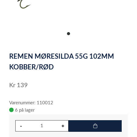
item
0
Item
1
REMEN MØRESILDA 55G 102MM
of
1
KOBBER/RØD
Kr
139
Varenummer: 110012
6 på lager