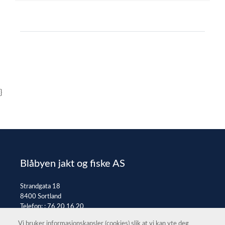
}
Blåbyen jakt og fiske AS
Strandgata 18
8400 Sortland
Telefon: :
76 20 16 20
E-post:
post@jaktfiske.no
Vi bruker informasjonskapsler (cookies) slik at vi kan yte deg