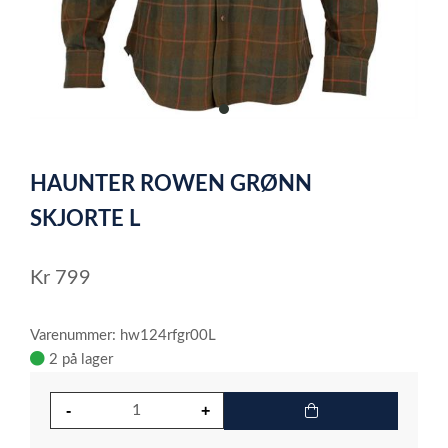
item
0
Item
1
HAUNTER ROWEN GRØNN
of
1
SKJORTE L
Kr
799
Varenummer: hw124rfgr00L
2 på lager