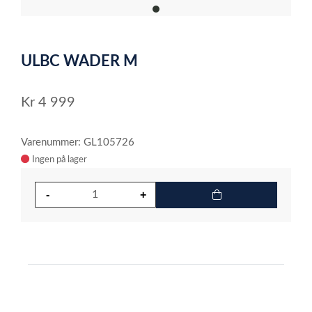
item
0
Item
1
ULBC WADER M
of
1
Kr
4 999
Varenummer: GL105726
Ingen på lager