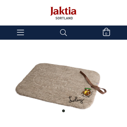
0
item
0
Item
1