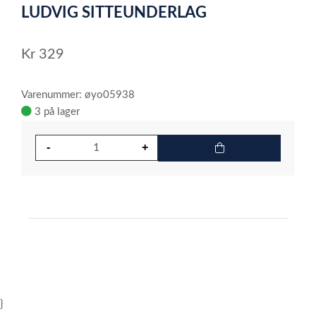
LUDVIG SITTEUNDERLAG
of
1
Kr
329
Varenummer: øyo05938
3 på lager
}