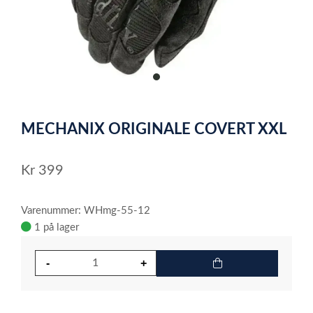
item
0
Item
1
MECHANIX ORIGINALE COVERT XXL
of
1
Kr
399
Varenummer: WHmg-55-12
1 på lager