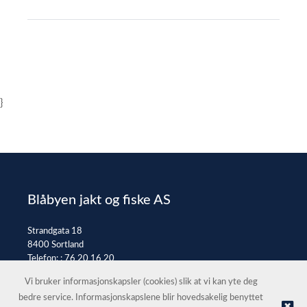
}
Blåbyen jakt og fiske AS
Strandgata 18
8400 Sortland
Telefon: :
76 20 16 20
E-post:
post@jaktfiske.no
Vi bruker informasjonskapsler (cookies) slik at vi kan yte deg
bedre service. Informasjonskapslene blir hovedsakelig benyttet