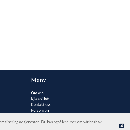
Meny
Om oss
Kjøpsvilkår
Kontakt oss
Personvern
ptimalisering av tjenesten. Du kan også lese mer om vår bruk av
© Blåbyen jakt og fiske AS |
Nettbutikk levert av Kréatif