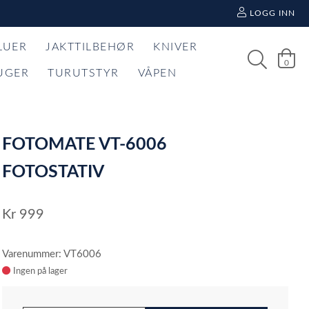
LOGG INN
LUER
JAKTTILBEHØR
KNIVER
0
UGER
TURUTSTYR
VÅPEN
FOTOMATE VT-6006
FOTOSTATIV
Kr
999
Varenummer: VT6006
Ingen på lager