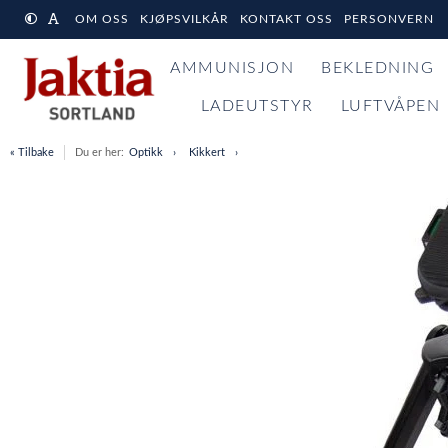
OM OSS
KJØPSVILKÅR
KONTAKT OSS
PERSONVERN
AMMUNISJON
BEKLEDNING
LADEUTSTYR
LUFTVÅPEN
« Tilbake
Du er her:
Optikk
Kikkert