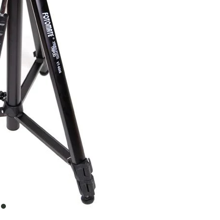
item
0