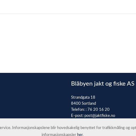
Blåbyen jakt og fiske AS
Strandgata 18
8400 Sortland
Telefon: :
76 20 16 20
E-post:
post@jaktfiske.no
 service. Informasjonskapslene blir hovedsakelig benyttet for trafikkmåling og o
informasjonskapsler
her
.