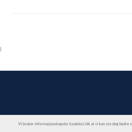
Item
1
of
1
}
Vi bruker informasjonskapsler (cookies) slik at vi kan yte deg bedre