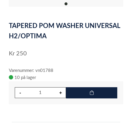
item
0
Item
1
TAPERED POM WASHER UNIVERSAL
of
1
H2/OPTIMA
Kr
250
Varenummer: vn01788
10 på lager