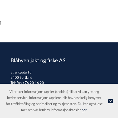
}
Blåbyen jakt og fiske AS
Strandgata 18
8400 Sortland
Telefon: :
76 20 16 20
E-post:
post@jaktfiske.no
Vi bruker informasjonskapsler (cookies) slik at vi kan yte deg
bedre service. Informasjonskapslene blir hovedsakelig benyttet
for trafikkmåling og optimalisering av tjenesten. Du kan også lese
© Blåbyen jakt og fiske AS |
Nettbutikk levert av Kréatif
mer om vår bruk av informasjonskapsler
her
.