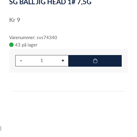
SG BALL JIG HEAD 1# 7,5G
of
1
Kr
9
Varenummer: svs74340
43 på lager
}