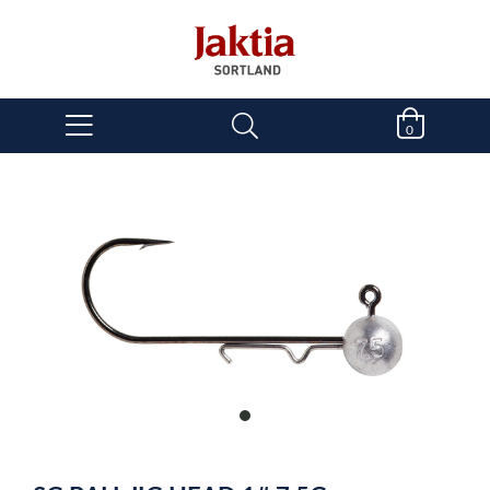
0
item
0
Item
1