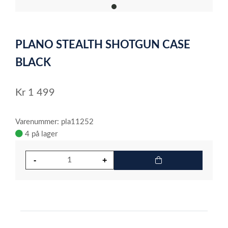
item
0
Item
1
PLANO STEALTH SHOTGUN CASE
of
1
BLACK
Kr
1 499
Varenummer: pla11252
4 på lager