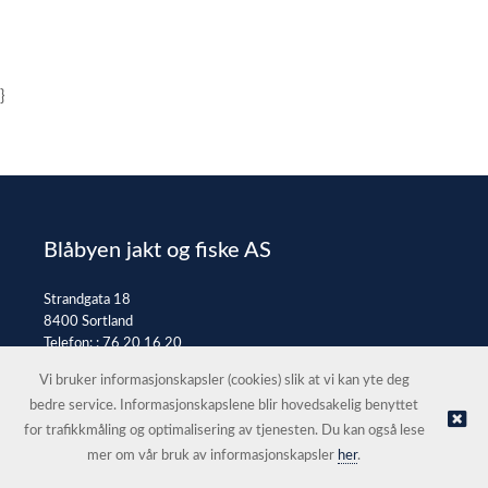
}
Blåbyen jakt og fiske AS
Strandgata 18
8400 Sortland
Telefon: :
76 20 16 20
E-post:
post@jaktfiske.no
Vi bruker informasjonskapsler (cookies) slik at vi kan yte deg
bedre service. Informasjonskapslene blir hovedsakelig benyttet
for trafikkmåling og optimalisering av tjenesten. Du kan også lese
© Blåbyen jakt og fiske AS |
Nettbutikk levert av Kréatif
mer om vår bruk av informasjonskapsler
her
.