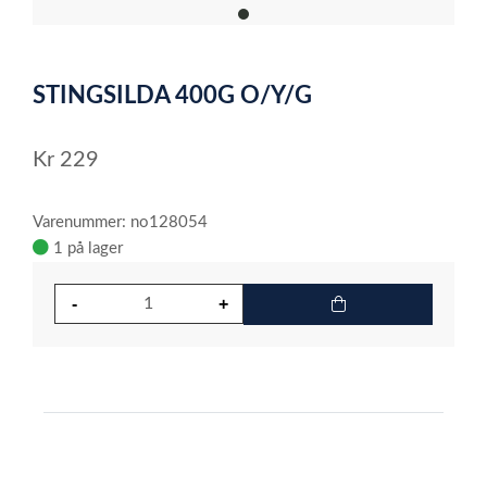
item
0
Item
1
STINGSILDA 400G O/Y/G
of
1
Kr
229
Varenummer: no128054
1 på lager