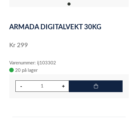
item
0
Item
1
ARMADA DIGITALVEKT 30KG
of
1
Kr
299
Varenummer: ij103302
20 på lager