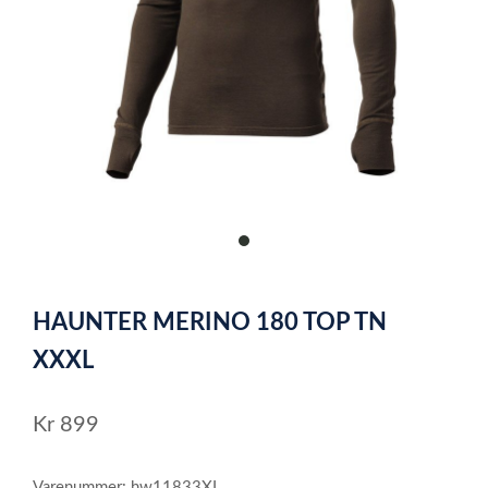
item
0
Item
1
HAUNTER MERINO 180 TOP TN
of
1
XXXL
Kr
899
Varenummer: hw11833XL