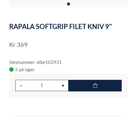
item
0
Item
1
RAPALA SOFTGRIP FILET KNIV 9"
of
1
Kr
369
Varenummer: elbe102931
3 på lager