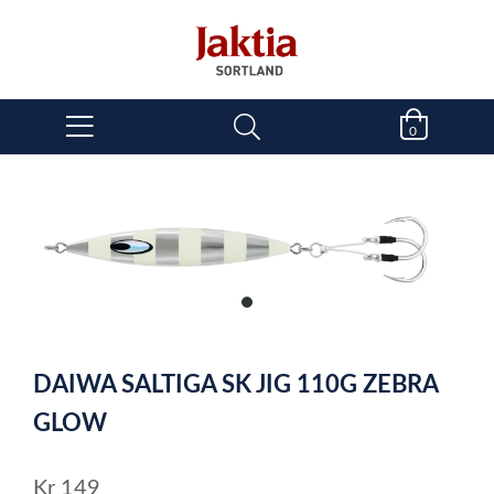
0
item
0
Item
1
DAIWA SALTIGA SK JIG 110G ZEBRA
of
1
GLOW
Kr
149