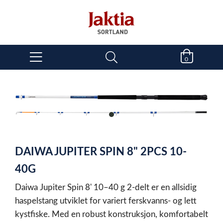
0
item
0
Item
1
DAIWA JUPITER SPIN 8" 2PCS 10-
of
1
40G
Daiwa Jupiter Spin 8' 10–40 g 2-delt er en allsidig
haspelstang utviklet for variert ferskvanns- og lett
kystfiske. Med en robust konstruksjon, komfortabelt