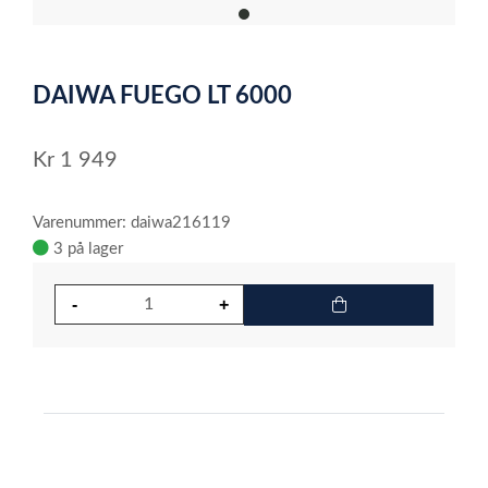
item
0
Item
1
DAIWA FUEGO LT 6000
of
1
Kr
1 949
Varenummer: daiwa216119
3 på lager