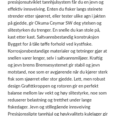
presisjonsutviklet tannhjulsystem får du en jevn og
effektiv innsveiving. Enten du fisker langs steinete
strender etter sjøørret, eller tester ulike agn i jakten
på gjedde, gir Okuma Ceymar SW deg ytelsen og
slitestyrken du trenger. En snelle du kan stole på,
kast etter kast. Saltvannsbestandig konstruksjon
Bygget for å tåle tøffe forhold ved kystfiske.
Korrosjonsbestandige materialer og tetninger gjør at
snellen varer lenger, selv i saltvannsmiljøer. Kraftig
og jevn brems Bremsesystemet gir stabil og jevn
motstand, noe som er avgjørende når du kjører sterk
fisk som sjøørret eller stor gjedde. Lett, men robust
design Grafittkroppen og rotoren gir en perfekt
balanse mellom lav vekt og høy slitestyrke, noe som
reduserer belastning og tretthet under lange
fiskedager. Jevn og stillegående innsveiving
Presisjonsslipte tannhjul og høykvalitets kulelager gir