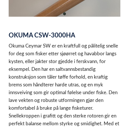
item
0
Item
1
OKUMA CSW-3000HA
of
1
Okuma Ceymar SW er en kraftfull og pålitelig snelle
for deg som fisker etter sjøørret og havabbor langs
kysten, eller jakter stor gjedde i ferskvann, for
eksempel. Den har en saltvannsbestandig
konstruksjon som tåler tøffe forhold, en kraftig
brems som håndterer harde utras, og en myk
innsveiving som gir optimal følelse under fiske. Den
lave vekten og robuste utformingen gjør den
komfortabel å bruke på lange fisketurer.
Snellekroppen i grafitt og den sterke rotoren gir en
perfekt balanse mellom styrke og smidighet. Med et