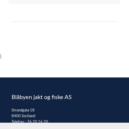
}
Blåbyen jakt og fiske AS
Strandgata 18
8400 Sortland
Telefon: :
76 20 16 20
E-post:
post@jaktfiske.no