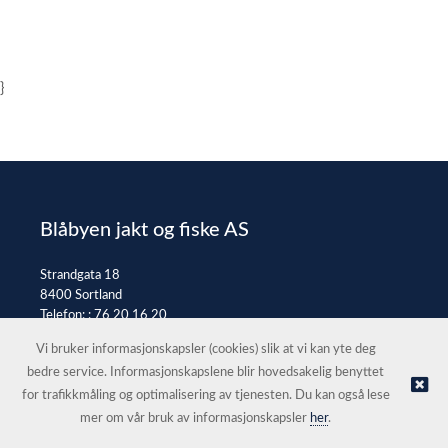
}
Blåbyen jakt og fiske AS
Strandgata 18
8400 Sortland
Telefon: :
76 20 16 20
E-post:
post@jaktfiske.no
Vi bruker informasjonskapsler (cookies) slik at vi kan yte deg
bedre service. Informasjonskapslene blir hovedsakelig benyttet
for trafikkmåling og optimalisering av tjenesten. Du kan også lese
© Blåbyen jakt og fiske AS |
Nettbutikk levert av Kréatif
mer om vår bruk av informasjonskapsler
her
.