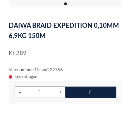
item
0
Item
1
DAIWA BRAID EXPEDITION 0,10MM
of
1
6,9KG 150M
Kr
289
Varenummer: Daiwa222756
Ingen på lager