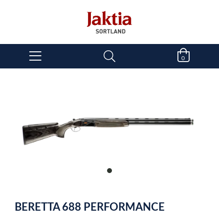
0
item
0
Item
1
BERETTA 688 PERFORMANCE
of