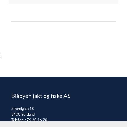
}
Blåbyen jakt og fiske AS
Strandgata 18
8400 Sortland
Telefon: :
76 20 16 20
E-post:
post@jaktfiske.no