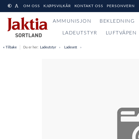
OM OSS
KJØPSVILKÅR
KONTAKT OSS
PERSONVERN
AMMUNISJON
BEKLEDNING
LADEUTSTYR
LUFTVÅPEN
« Tilbake
Du er her:
Ladeutstyr
Ladesett