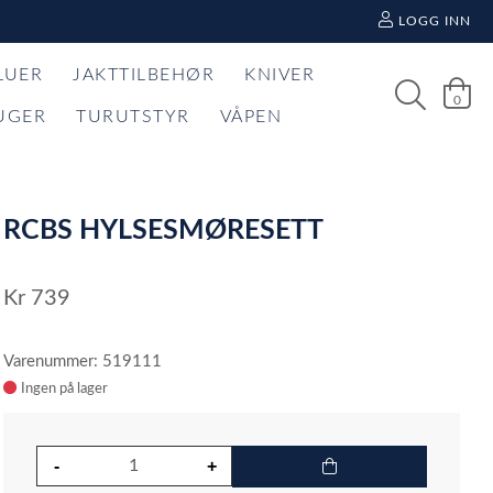
LOGG INN
LUER
JAKTTILBEHØR
KNIVER
0
UGER
TURUTSTYR
VÅPEN
RCBS HYLSESMØRESETT
Kr
739
Varenummer: 519111
Ingen på lager