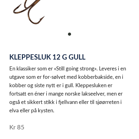
item
0
Item
1
KLEPPESLUK 12 G GULL
of
1
En klassiker som er «Still going strong». Leveres i en
utgave som er for-sølvet med kobberbakside, en i
kobber og siste nytt er i gull. Kleppesluken er
fortsatt en éner i mange norske lakseelver, men er
også et sikkert stikk i fjellvann eller til sjøørreten i
elva eller på kysten.
Kr
85