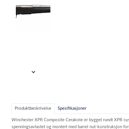
Item
1
of
2
Item
1
of
2
Produktbeskrivelse
Spesifikasjoner
Winchester XPR Composite Cerakote er bygget rundt XPR-systeme
spenningsavlastet og montert med barrel nut-konstruksjon for