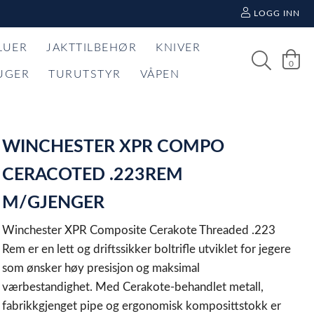
LOGG INN
LUER
JAKTTILBEHØR
KNIVER
0
UGER
TURUTSTYR
VÅPEN
WINCHESTER XPR COMPO
CERACOTED .223REM
M/GJENGER
Winchester XPR Composite Cerakote Threaded .223
Rem er en lett og driftssikker boltrifle utviklet for jegere
som ønsker høy presisjon og maksimal
værbestandighet. Med Cerakote-behandlet metall,
fabrikkgjenget pipe og ergonomisk komposittstokk er