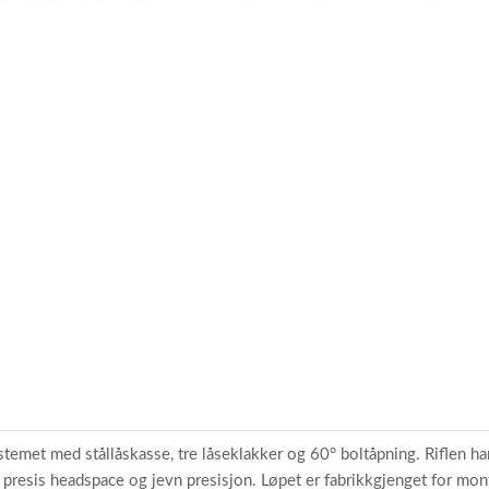
item
item
0
1
t med stållåskasse, tre låseklakker og 60° boltåpning. Riflen har e
 presis headspace og jevn presisjon. Løpet er fabrikkgjenget for mo