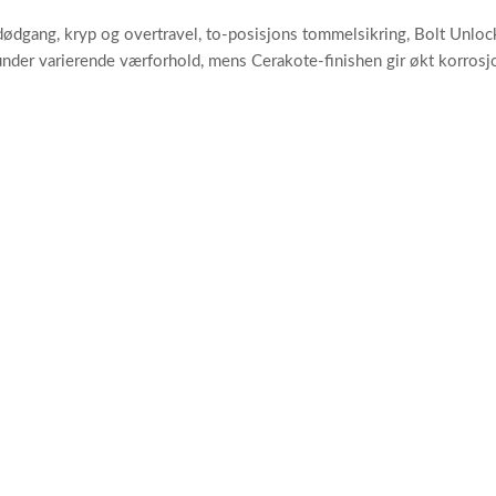
ødgang, kryp og overtravel, to-posisjons tommelsikring, Bolt Unloc
t under varierende værforhold, mens Cerakote-finishen gir økt korrosj