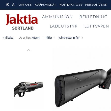
OM OSS
KJØPSVILKÅR
KONTAKT OSS
PERSONVERN
AMMUNISJON
BEKLEDNING
LADEUTSTYR
LUFTVÅPEN
« Tilbake
Du er her:
Våpen
Rifler
Winchester Rifler