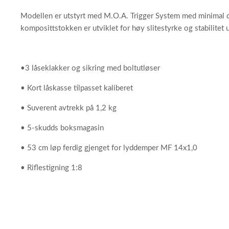
Modellen er utstyrt med M.O.A. Trigger System med minimal d
komposittstokken er utviklet for høy slitestyrke og stabilite
•3 låseklakker og sikring med boltutløser
• Kort låskasse tilpasset kaliberet
• Suverent avtrekk på 1,2 kg
• 5-skudds boksmagasin
• 53 cm løp ferdig gjenget for lyddemper MF 14x1,0
• Riflestigning 1:8