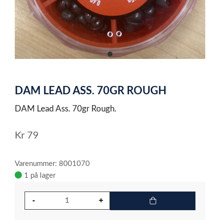
item
0
Item
1
DAM LEAD ASS. 70GR ROUGH
of
1
DAM Lead Ass. 70gr Rough.
Kr
79
Varenummer: 8001070
1 på lager