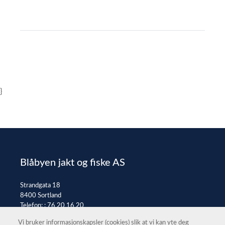
}
Blåbyen jakt og fiske AS
Strandgata 18
8400 Sortland
Telefon: :
76 20 16 20
E-post:
post@jaktfiske.no
Vi bruker informasjonskapsler (cookies) slik at vi kan yte deg