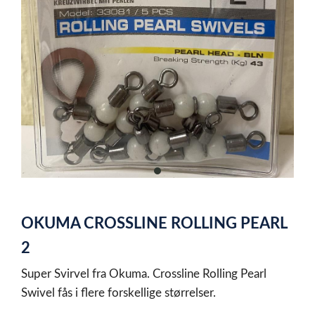
item
0
Item
1
OKUMA CROSSLINE ROLLING PEARL
of
1
2
Super Svirvel fra Okuma. Crossline Rolling Pearl
Swivel fås i flere forskellige størrelser.