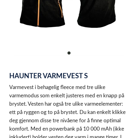
item
0
Item
1
HAUNTER VARMEVEST S
of
1
Varmevest i behagelig fleece med tre ulike
varmemodus som enkelt justeres med en knapp på
brystet. Vesten har også tre ulike varmeelementer:
ett på ryggen og to på brystet. Du kan enkelt klikke
deg gjennom disse tre nivåene for å finne optimal
komfort. Med en powerbank på 10 000 mAh (ikke
inkludert) holder vesten deg varm i mange timer. I