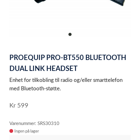
item
0
Item
1
PROEQUIP PRO-BT550 BLUETOOTH
of
1
DUAL LINK HEADSET
Enhet for tilkobling til radio og/eller smarttelefon
med Bluetooth-støtte.
Kr
599
Varenummer: SRS30310
Ingen på lager