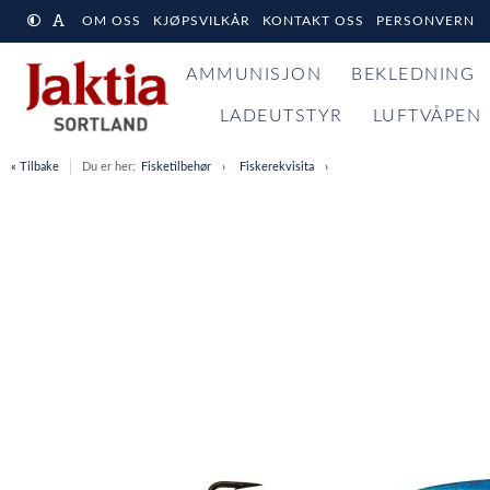
OM OSS
KJØPSVILKÅR
KONTAKT OSS
PERSONVERN
AMMUNISJON
BEKLEDNING
LADEUTSTYR
LUFTVÅPEN
« Tilbake
Du er her:
Fisketilbehør
Fiskerekvisita