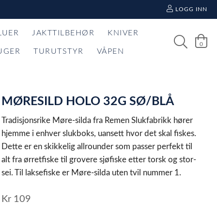
LOGG INN
LUER
JAKTTILBEHØR
KNIVER
0
UGER
TURUTSTYR
VÅPEN
MØRESILD HOLO 32G SØ/BLÅ
Tradisjonsrike Møre-silda fra Remen Slukfabrikk hører
hjemme i enhver slukboks, uansett hvor det skal fiskes.
Dette er en skikkelig allrounder som passer perfekt til
alt fra ørretfiske til grovere sjøfiske etter torsk og stor-
sei. Til laksefiske er Møre-silda uten tvil nummer 1.
Kr
109