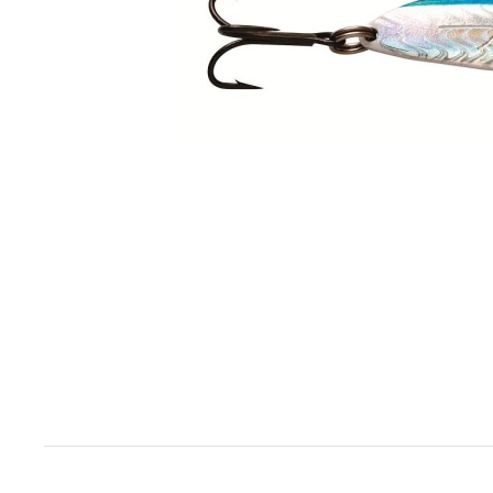
Item
1
of
1