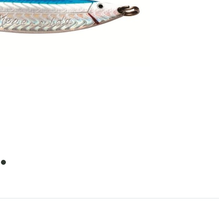
item
0